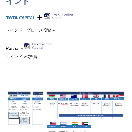
中国・シンガポール
欧州・ノルウェー
米国・イスラエル
インド
アフリカ
【中国】
【欧州】
【米国】
＋
＋
Partner＋
Partner＋
～インド グロース投資～
～アフリカ VC投資～
＋
～欧州・米国 VC投資～
～米国シリコンバレー VC投資～
China Merchants Group（招商局集団）
Partner＋
～中国 グロース投資～
Partner＋
～インド VC投資～
＋
～米国テキサス VC投資～
～欧州・アジア・米国 VC投資～
＋
【イスラエル】
～中国 VC投資～
【ノルウェー】
＋
Partner
【シンガポール】
～イスラエル VC投資～
＋
＋
～北欧・欧州 VC投資～