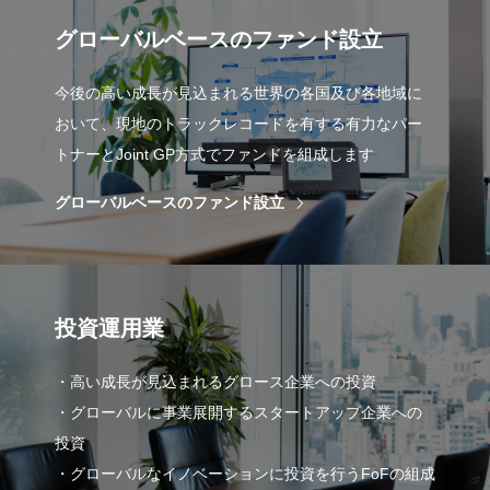
グローバルベースのファンド設立
今後の高い成長が見込まれる世界の各国及び各地域に
おいて、現地のトラックレコードを有する有力なパー
トナーとJoint GP方式でファンドを組成します
グローバルベースのファンド設立
投資運用業
・高い成長が見込まれるグロース企業への投資
・グローバルに事業展開するスタートアップ企業への
投資
・グローバルなイノベーションに投資を行うFoFの組成