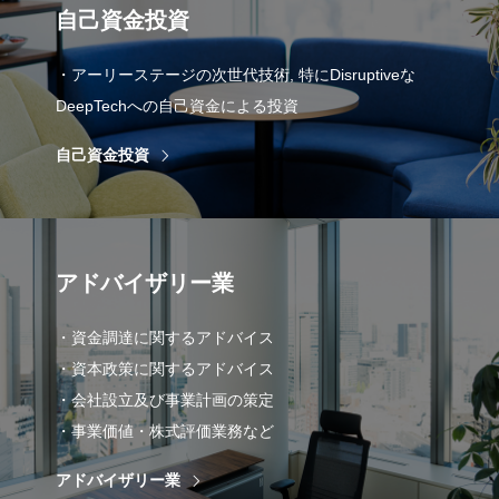
自己資金投資
・アーリーステージの次世代技術, 特にDisruptiveな
DeepTechへの自己資金による投資
自己資金投資
アドバイザリー業
・資金調達に関するアドバイス
・資本政策に関するアドバイス
・会社設立及び事業計画の策定
・事業価値・株式評価業務など
アドバイザリー業