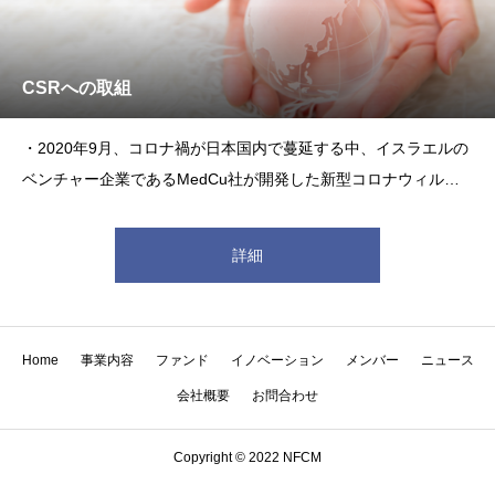
CSRへの取組
・2020年9月、コロナ禍が日本国内で蔓延する中、イスラエルの
ベンチャー企業であるMedCu社が開発した新型コロナウィルス
を短時間で不活化する抗ウイルス酸化銅不織布の輸入、マスクの
製造・販売を目的にテックゲート・トレーディング社（中央区）
詳細
を設立の上、“社会的貢献”（ＣＳＲ）の観点からNFCM香港から
Home
事業内容
ファンド
イノベーション
メンバー
ニュース
会社概要
お問合わせ
Copyright © 2022 NFCM