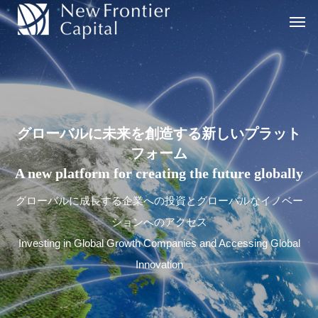
グ
ロ
ー
バ
ル
に
未
来
を
創
造
す
る
新
し
い
プ
ラ
ッ
ト
フ
ォ
ー
ム
A
n
e
w
p
l
a
t
f
o
r
m
f
o
r
c
r
e
a
t
i
n
g
t
h
e
f
u
t
u
r
e
g
l
o
b
a
l
l
y
グローバルに成長する企業への投資とグローバルなイノベー
ションへのアクセス
Investing in Global Growth Companies and Accessing Global
Innovation